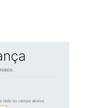
ança
nosco.
ao lado no campo abaixo