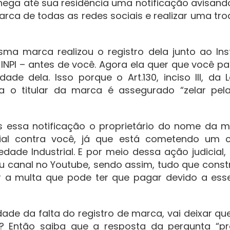
ega até sua residência uma notificação avisand
arca de todas as redes sociais e realizar uma tro
 marca realizou o registro dela junto ao Inst
 INPI – antes de você. Agora ela quer que você p
ade dela. Isso porque o Art.130, inciso III, da 
ara o titular da marca é assegurado “zelar pel
s essa notificação o proprietário do nome da m
al contra você, já que está cometendo um c
edade Industrial. E por meio dessa ação judicial, 
u canal no Youtube, sendo assim, tudo que constr
r a multa que pode ter que pagar devido a ess
ade da falta do registro de marca, vai deixar que
 Então saiba que a resposta da pergunta “pr