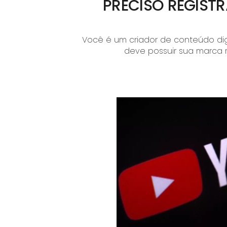
PRECISO REGIST
Você é um criador de conteúdo dig
deve possuir sua marca 