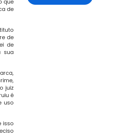
o que
ca de
ituto
are de
Lei de
a sua
arca,
rime,
o juiz
uiu é
e uso
 isso
eciso