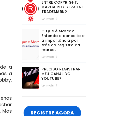
ENTRE COPYRIGHT,
MARCA REGISTRADA E
TRADEMARK?
Ler mais
O Que é Marca?
Entenda o conceito e
a importância por
trás do registro da
marca.
Ler mais
nde a
PRECISO REGISTRAR
mas a
MEU CANAL DO
YOUTUBE?
obby,
Ler mais
penas
echar
. Mas
REGISTRE AGORA