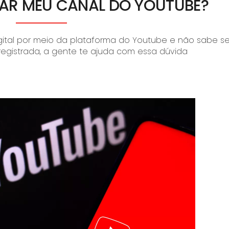
RAR MEU CANAL DO YOUTUBE?
ital por meio da plataforma do Youtube e não sabe s
registrada, a gente te ajuda com essa dúvida