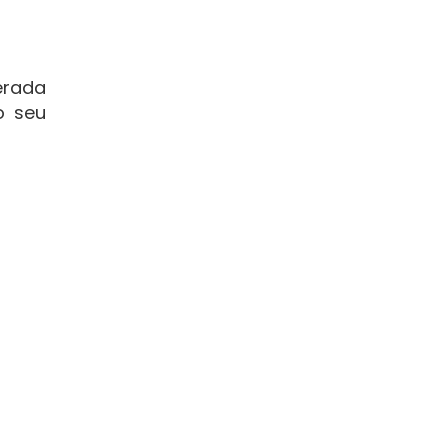
erada
o seu