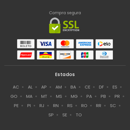
Compra segura
Estados
AC
AL
AP
AM
BA
CE
DF
ES
GO
MA
MT
MS
MG
PA
PB
PR
PE
PI
RJ
RN
RS
RO
RR
SC
SP
SE
TO