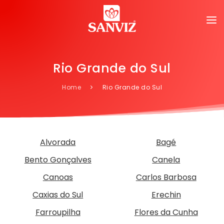
Rio Grande do Sul
Home
Rio Grande do Sul
Alvorada
Bagé
Bento Gonçalves
Canela
Canoas
Carlos Barbosa
Caxias do Sul
Erechin
Farroupilha
Flores da Cunha