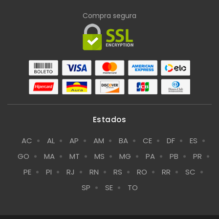
Compra segura
Estados
AC
AL
AP
AM
BA
CE
DF
ES
GO
MA
MT
MS
MG
PA
PB
PR
PE
PI
RJ
RN
RS
RO
RR
SC
SP
SE
TO