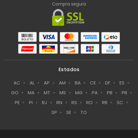
Compra segura
Estados
AC
AL
AP
AM
BA
CE
DF
ES
GO
MA
MT
MS
MG
PA
PB
PR
PE
PI
RJ
RN
RS
RO
RR
SC
SP
SE
TO