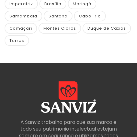
Imperatriz
Brasília
Maringá
Samambaia
Santana
Cabo Frio
Camaçari
Montes Claros
Duque de Caxias
Torres
A Sanviz trabalha para que sua marca e
todo seu patrimônio intelectual estejam
sempre em segurança e utilizamos todos