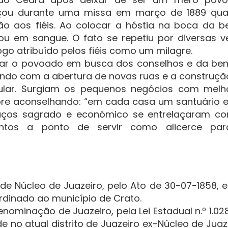
eçou durante uma missa em março de 1889 qu
o aos fiéis. Ao colocar a hóstia na boca da b
ou em sangue. O fato se repetiu por diversas v
ogo atribuído pelos fiéis como um milagre.
itar o povoado em busca dos conselhos e da be
scendo com a abertura de novas ruas e a construçã
ular. Surgiam os pequenos negócios com melh
pre aconselhando: “em cada casa um santuário 
paços sagrado e econômico se entrelaçaram c
ntos a ponto de servir como alicerce pa
de Núcleo de Juazeiro, pelo Ato de 30-07-1858, e
ubordinado ao município de Crato.
nominação de Juazeiro, pela Lei Estadual n.º 1.028
 no atual distrito de Juazeiro ex-Núcleo de Juaze