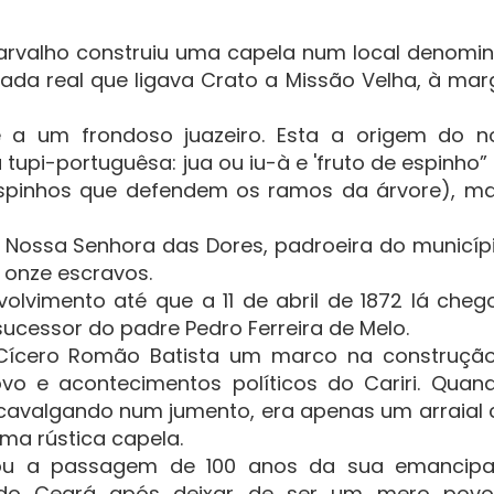
Carvalho construiu uma capela num local denomi
trada real que ligava Crato a Missão Velha, à ma
e a um frondoso juazeiro. Esta a origem do 
a tupi-portuguêsa: jua ou iu-à e 'fruto de espinho
espinhos que defendem os ramos da árvore), ma
Nossa Senhora das Dores, padroeira do municípi
 onze escravos.
lvimento até que a 11 de abril de 1872 lá cheg
ucessor do padre Pedro Ferreira de Melo.
 Cícero Romão Batista um marco na construçã
ovo e acontecimentos políticos do Cariri. Quan
 cavalgando num jumento, era apenas um arraial
ma rústica capela.
ou a passagem de 100 anos da sua emancip
e do Ceará após deixar de ser um mero pov