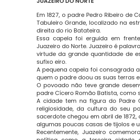
JUAZEIRO DO NORTE
Em 1827, o padre Pedro Ribeiro de 
Tabuleiro Grande, localizado na es
direita do rio Batateira.
Essa capela foi erguida em frent
Juazeiro do Norte. Juazeiro é palavr
virtude da grande quantidade de 
sufixo eiro.
A pequena capela foi consagrada a 
quem o padre doou as suas terras e
O povoado não teve grande desenvo
padre Cícero Romão Batista, como s
A cidade tem na figura do Padre
religiosidade, da cultura do seu p
sacerdote chegou em abril de 1872,
algumas poucas casas de tijolos e u
Recentemente, Juazeiro comemor
política como a terceira cidad