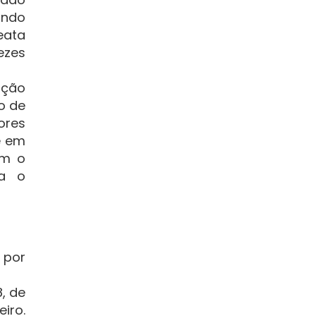
ando
eata
ezes
nção
o de
ores
e em
om o
ra o
 por
, de
iro.