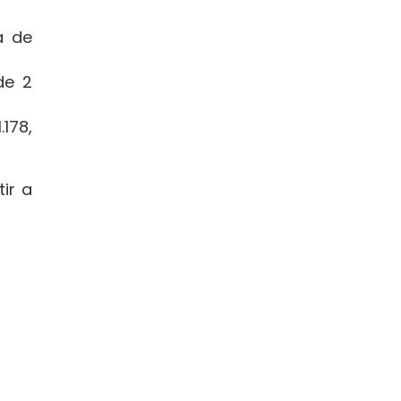
a de
de 2
178,
ir a