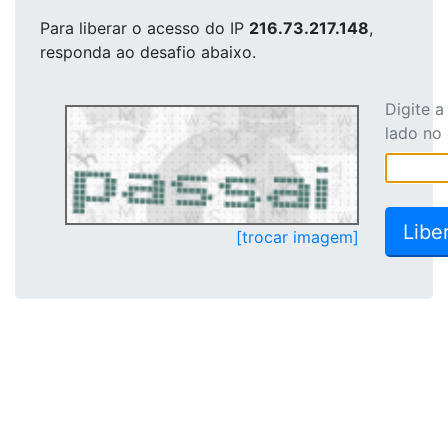
Para liberar o acesso
do IP
216.73.217.148
,
responda ao desafio abaixo.
Digite 
lado no
[trocar imagem]