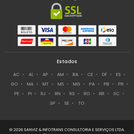
Estados
AC
AL
AP
AM
BA
CE
DF
ES
GO
MA
MT
MS
MG
PA
PB
PR
PE
PI
RJ
RN
RS
RO
RR
SC
SP
SE
TO
© 2026 SANVIZ & INFOTRANS CONSULTORIA E SERVIÇOS LTDA.