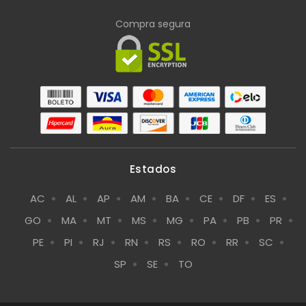
Compra segura
Estados
AC
AL
AP
AM
BA
CE
DF
ES
GO
MA
MT
MS
MG
PA
PB
PR
PE
PI
RJ
RN
RS
RO
RR
SC
SP
SE
TO