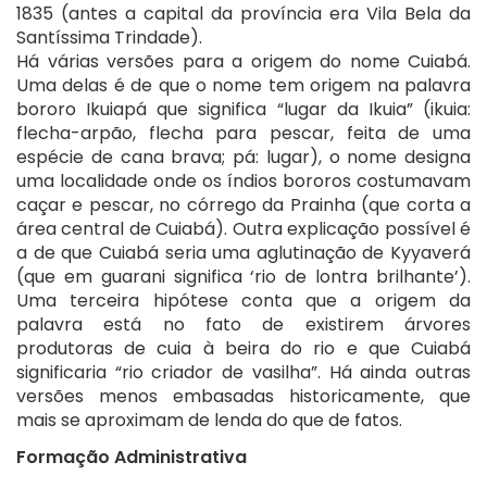
1835 (antes a capital da província era Vila Bela da
Santíssima Trindade).
Há várias versões para a origem do nome Cuiabá.
Uma delas é de que o nome tem origem na palavra
bororo Ikuiapá que significa “lugar da Ikuia” (ikuia:
flecha-arpão, flecha para pescar, feita de uma
espécie de cana brava; pá: lugar), o nome designa
uma localidade onde os índios bororos costumavam
caçar e pescar, no córrego da Prainha (que corta a
área central de Cuiabá). Outra explicação possível é
a de que Cuiabá seria uma aglutinação de Kyyaverá
(que em guarani significa ‘rio de lontra brilhante’).
Uma terceira hipótese conta que a origem da
palavra está no fato de existirem árvores
produtoras de cuia à beira do rio e que Cuiabá
significaria “rio criador de vasilha”. Há ainda outras
versões menos embasadas historicamente, que
mais se aproximam de lenda do que de fatos.
Formação Administrativa