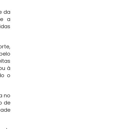
e da
 e a
idas
rte,
pelo
itas
ou à
do o
a no
o de
dade