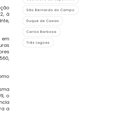
ição
São Bernardo do Campo
2, à
nte,
Duque de Caxias
Carlos Barbosa
, em
Três Lagoas
uras
ores
560,
como
esma
I, o
ância
ra a