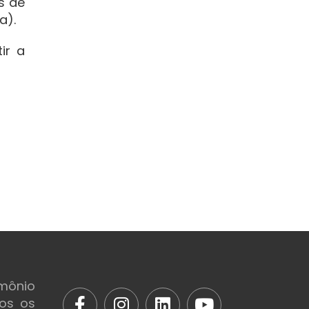
s de
a).
ir a
mônio
dos os