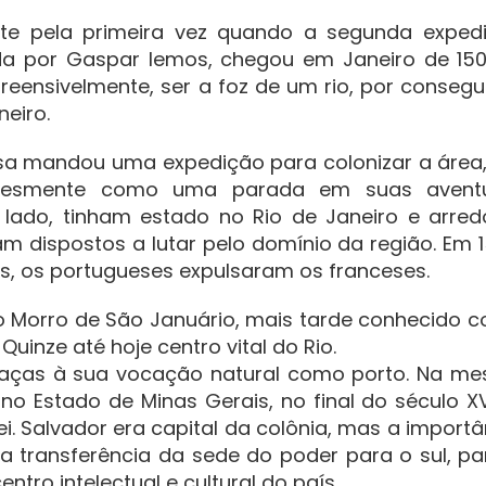
te pela primeira vez quando a segunda exped
da por Gaspar lemos, chegou em Janeiro de 150
eensivelmente, ser a foz de um rio, por consegui
eiro.
sa mandou uma expedição para colonizar a área
plesmente como uma parada em suas avent
 lado, tinham estado no Rio de Janeiro e arred
 dispostos a lutar pelo domínio da região. Em 1
, os portugueses expulsaram os franceses.
o Morro de São Januário, mais tarde conhecido 
uinze até hoje centro vital do Rio.
graças à sua vocação natural como porto. Na m
o Estado de Minas Gerais, no final do século XVI
rei. Salvador era capital da colônia, mas a import
 a transferência da sede do poder para o sul, pa
entro intelectual e cultural do país.