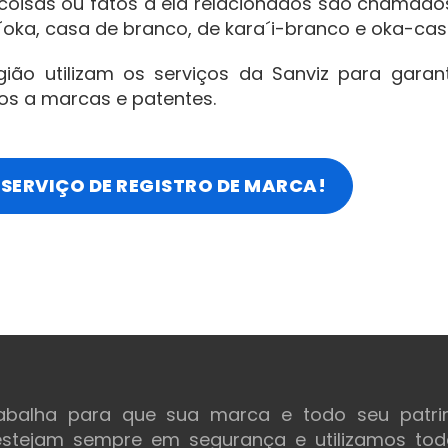
, coisas ou fatos a ela relacionados são chamado
i´oka, casa de branco, de kara´i-branco e oka-cas
ião utilizam os serviços da Sanviz para garant
dos a marcas e patentes.
SERVIÇO DE REGISTRO DE MARCA!
rabalha para que sua marca e todo seu patri
 estejam sempre em segurança e utilizamos to