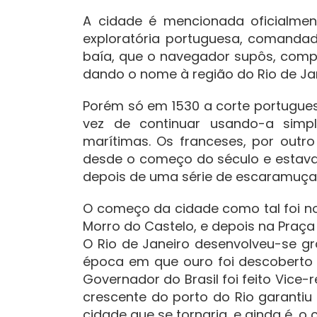
A cidade é mencionada oficialmen
exploratória portuguesa, comanda
baía, que o navegador supôs, compr
dando o nome à região do Rio de Jan
Porém só em 1530 a corte portugue
vez de continuar usando-a sim
marítimas. Os franceses, por outro
desde o começo do século e estavam
depois de uma série de escaramuças
O começo da cidade como tal foi n
Morro do Castelo, e depois na Praça Q
O Rio de Janeiro desenvolveu-se 
época em que ouro foi descoberto n
Governador do Brasil foi feito Vice-
crescente do porto do Rio garantiu
cidade que se tornaria, e ainda é, o c