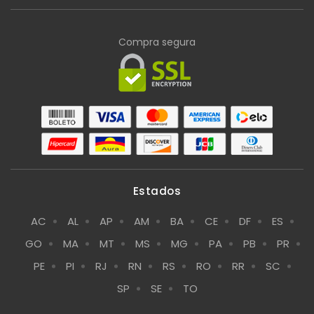
Compra segura
Estados
AC
AL
AP
AM
BA
CE
DF
ES
GO
MA
MT
MS
MG
PA
PB
PR
PE
PI
RJ
RN
RS
RO
RR
SC
SP
SE
TO