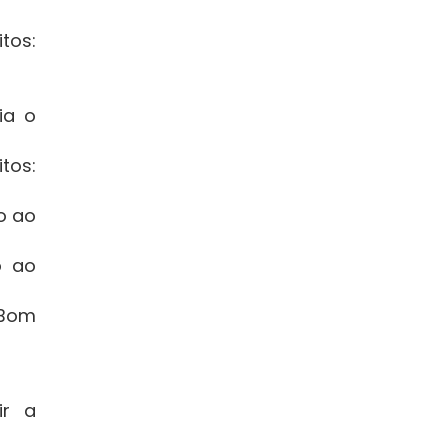
tos:
ia o
tos:
do ao
o ao
, Bom
ir a