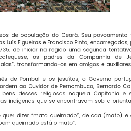
leos de população do Ceará. Seu povoamento 
as Luís Figueiras e Francisco Pinto, encarregados,
735, de iniciar na região uma segunda tentativ
 catequese, os padres da Companhia de J
caias”, transformando-os em amigos e auxiliare
uês de Pombal e os jesuítas, o Governo portu
, ordem ao Ouvidor de Pernambuco, Bernardo Co
bens desses religiosos naquela Capitania e 
eias indígenas que se encontravam sob a orient
 quer dizer “mato queimado”, de caa (mato) e 
“bem queimado está o mato”.