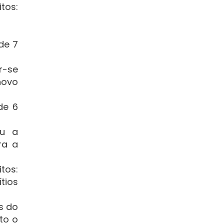
itos:
 de 7
r-se
novo
de 6
ou a
ra a
tos:
tios
as do
to o