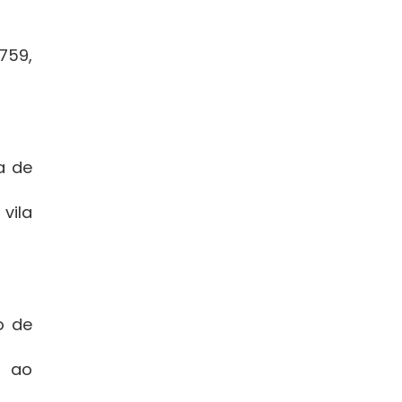
759,
a de
 vila
o de
o ao