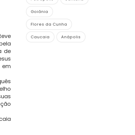
Goiânia
Flores da Cunha
teve
Caucaia
Anápolis
 pela
a de
esus
s em
guês
elho
suas
ação
caia