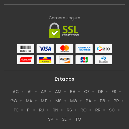
Compra segura
Estados
AC
AL
AP
AM
BA
CE
DF
ES
GO
MA
MT
MS
MG
PA
PB
PR
PE
PI
RJ
RN
RS
RO
RR
SC
SP
SE
TO