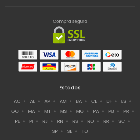
Compra segura
Estados
AC
AL
AP
AM
BA
CE
DF
ES
GO
MA
MT
MS
MG
PA
PB
PR
PE
PI
RJ
RN
RS
RO
RR
SC
SP
SE
TO