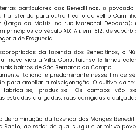
erras particulares dos Beneditinos, o povoado
so transferido para outro trecho do velho Caminh
z (Largo da Matriz, na rua Marechal Deodoro); 
princípios do século XIX. Ali, em 1812, de subúrbi
egoria de Freguesia.
esapropriadas da fazenda dos Beneditinos, o Nú
r nova vida a Villa. Constituiu-se 15 linhas colon
tuais bairros de São Bernardo do Campo.
iamente italiano, é predominante nesse fim de sé
ndo para ampliar a miscigenação. O cultivo da ter
se, fabrica-se, produz-se... Os campos vão s
s estradas alargadas, ruas corrigidas e calçadas
.
à denominação da fazenda dos Monges Benediti
Santo, ao redor da qual surgiu o primitivo pov