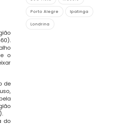
Porto Alegre
Ipatinga
Londrina
gião
60).
alho
ue o
ixar
o de
uso,
pela
gião
).
a do