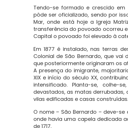
Tendo-se formado e crescido em t
pôde ser oficializado, sendo por is
Mar, onde está hoje a Igreja Matri
transferência do povoado ocorreu em 
Capital o povoado foi elevado à cat
Em 1877 é instalado, nas terras d
Colonial de São Bernardo, que vai da
que posteriormente originaram os a
A presença do imigrante, majoritar
XIX e início do século XX, contribui
intensificado. Planta-se, colhe-
devastados, as matas derrubadas, a
vilas edificadas e casas construídas
O nome – São Bernardo – deve-se 
onde havia uma capela dedicada ao 
de 1717.