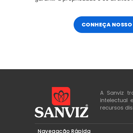
CONHEÇA NOSSO 
A Sanviz t
intelectual
recursos dis
Navegação Rápida