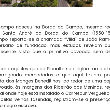
 Campo nasceu na Borda do Campo, mesma re
 de Santo André da Borda do Campo (1550-15
mpo reporta-se à chamada “Villa” de João Ram
ersário de fundação, mas estudos revelam q
cente, visto que o primitivo povoado sem de
ara aqueles que do Planalto se dirigiam ao port
arregando mercadorias e que aqui faziam po
da dos Monges Beneditinos, ao redor de uma ca
voado, às margens dos Ribeirão dos Meninos, re
l onde hoje está instalado o Carrefour Vergueiro
 pelas velhas fazendas, registram-se a presenç
o negro escravo.