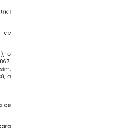
rial
s de
), o
867,
sim,
8, a
a de
para