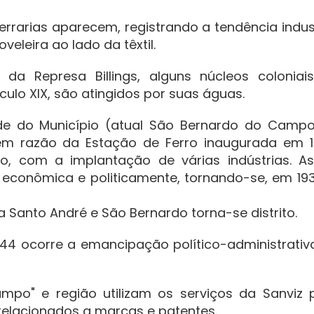
rrarias aparecem, registrando a tendência indust
veleira ao lado da têxtil.
a Represa Billings, alguns núcleos coloniai
culo XIX, são atingidos por suas águas.
e do Município (atual São Bernardo do Campo
 em razão da Estação de Ferro inaugurada em 1
, com a implantação de várias indústrias. As
econômica e politicamente, tornando-se, em 193
Santo André e São Bernardo torna-se distrito.
4 ocorre a emancipação político-administrativ
po" e região utilizam os serviços da Sanviz 
 relacionados a marcas e patentes.