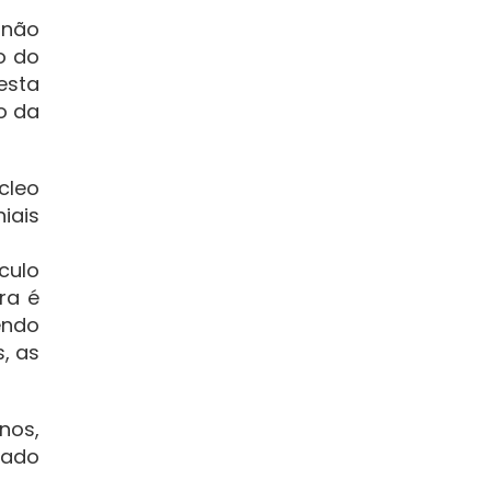
 não
o do
esta
o da
cleo
iais
culo
ra é
endo
, as
nos,
oado