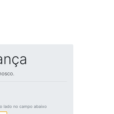
ança
nosco.
ao lado no campo abaixo