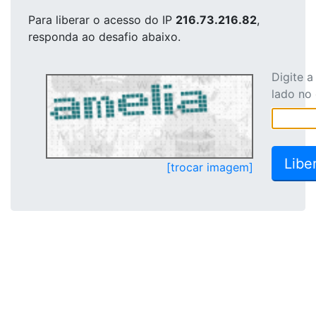
Para liberar o acesso
do IP
216.73.216.82
,
responda ao desafio abaixo.
Digite 
lado no
[trocar imagem]