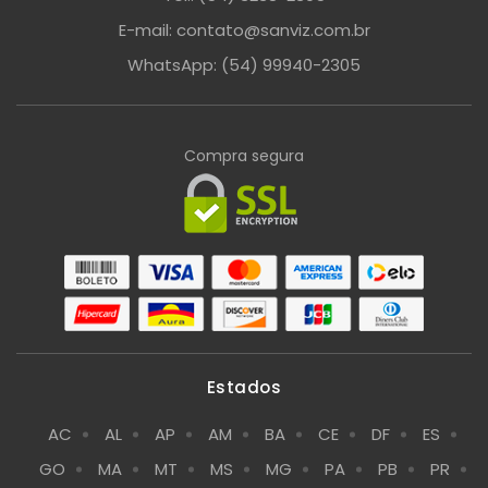
E-mail: contato@sanviz.com.br
WhatsApp: (54) 99940-2305
Compra segura
Estados
AC
AL
AP
AM
BA
CE
DF
ES
GO
MA
MT
MS
MG
PA
PB
PR