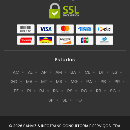
Estados
AC
AL
AP
AM
BA
CE
DF
ES
GO
MA
MT
MS
MG
PA
PB
PR
PE
PI
RJ
RN
RS
RO
RR
SC
SP
SE
TO
© 2026 SANVIZ & INFOTRANS CONSULTORIA E SERVIÇOS LTDA.