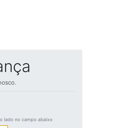
ança
nosco.
ao lado no campo abaixo