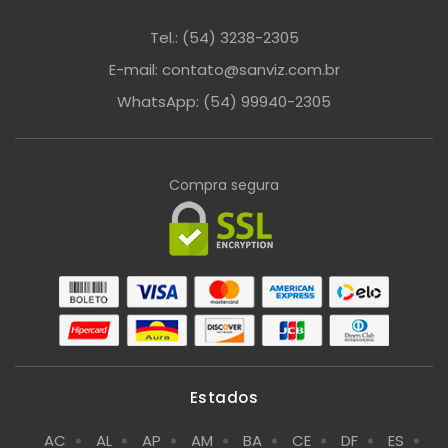
Tel.: (54) 3238-2305
E-mail: contato@sanviz.com.br
WhatsApp: (54) 99940-2305
Compra segura
Estados
AC
AL
AP
AM
BA
CE
DF
ES