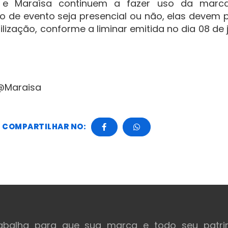
a e Maraísa continuem a fazer uso da mar
po de evento seja presencial ou não, elas devem 
ilização, conforme a liminar emitida no dia 08 de
 @Maraisa
COMPARTILHAR NO:
rabalha para que sua marca e todo seu patri