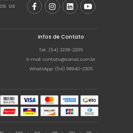
dos os
Infos de Contato
Tel.: (54) 3238-2305
E-mail: contato@sanviz.com.br
WhatsApp: (54) 99940-2305
MS
MG
PA
PB
PR
PE