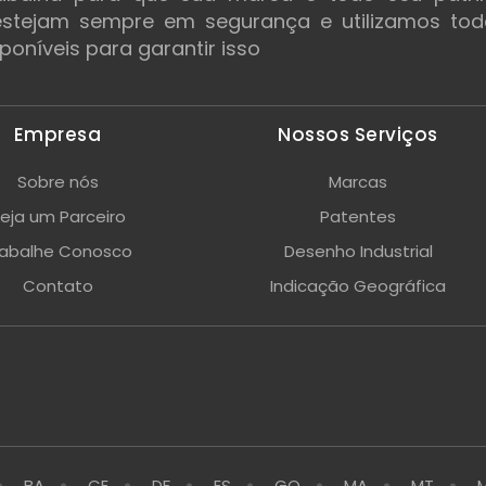
 estejam sempre em segurança e utilizamos to
poníveis para garantir isso
Empresa
Nossos Serviços
Sobre nós
Marcas
eja um Parceiro
Patentes
rabalhe Conosco
Desenho Industrial
Contato
Indicação Geográfica
BA
CE
DF
ES
GO
MA
MT