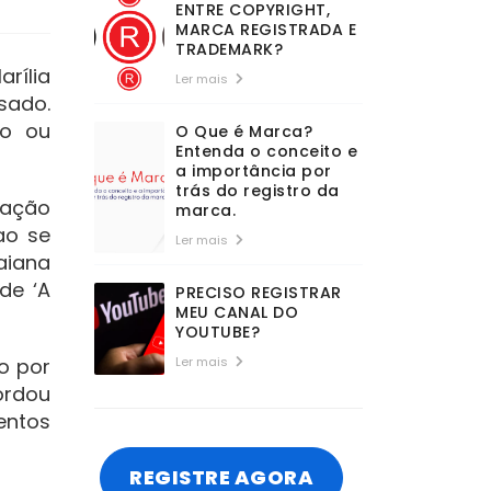
ENTRE COPYRIGHT,
MARCA REGISTRADA E
TRADEMARK?
rília
Ler mais
sado.
ão ou
O Que é Marca?
Entenda o conceito e
a importância por
trás do registro da
 ação
marca.
ao se
Ler mais
aiana
 de ‘A
PRECISO REGISTRAR
MEU CANAL DO
YOUTUBE?
o por
Ler mais
ordou
entos
REGISTRE AGORA