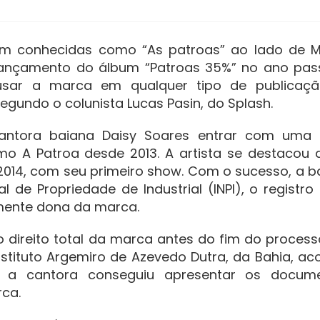
am conhecidas como “As patroas” ao lado de Ma
lançamento do álbum “Patroas 35%” no ano pas
usar a marca em qualquer tipo de publicaç
segundo o colunista Lucas Pasin, do Splash.
antora baiana Daisy Soares entrar com uma
o A Patroa desde 2013. A artista se destacou 
014, com seu primeiro show. Com o sucesso, a b
l de Propriedade de Industrial (INPI), o registro
lmente dona da marca.
o direito total da marca antes do fim do process
ubstituto Argemiro de Azevedo Dutra, da Bahia, ac
a cantora conseguiu apresentar os docum
rca.