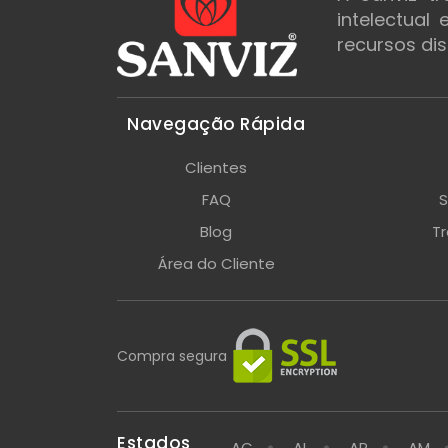
intelectual
recursos dis
Navegação Rápida
Clientes
FAQ
S
Blog
T
Área do Cliente
Compra segura
Estados
AC
AL
AP
AM